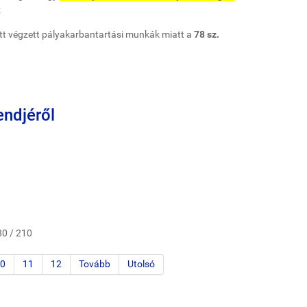
z
tt végzett pályakarbantartási munkák miatt a
78 sz.
endjéről
 80 / 210
0
11
12
Tovább
Utolsó