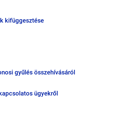
ok kifüggesztése
donosi gyűlés összehívásáról
 kapcsolatos ügyekről