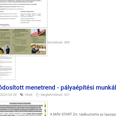
ÁVINFORM
2023-04-14
Hírek
Megtekintések: 809
dosított menetrend - pályaépítési munkál
2023-03-28
Hírek
Megtekintések: 637
A MÁV-START Zrt. tájékoztatta az Igazg