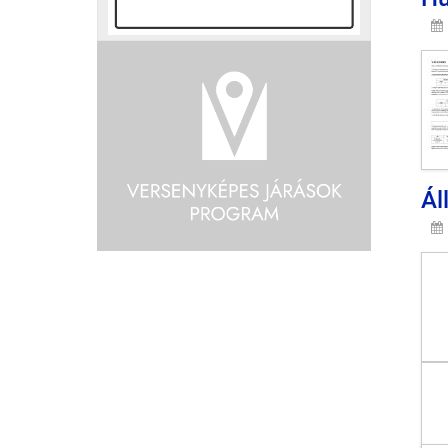
Ál
Fe