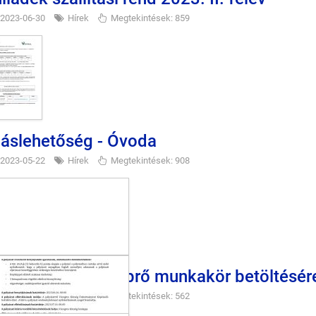
2023-06-30
Hírek
Megtekintések: 859
láslehetőség - Óvoda
2023-05-22
Hírek
Megtekintések: 908
lhívás kéményseprő munkakör betöltésér
2023-04-25
Hírek
Megtekintések: 562