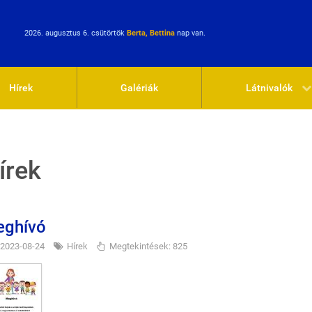
2026. augusztus 6. csütörtök
Berta, Bettina
nap van.
Hírek
Galériák
Látnivalók
írek
ghívó
2023-08-24
Hírek
Megtekintések: 825