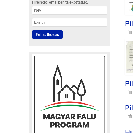
Híreinkről emailben tájékoztatjuk.
Pi
Pi
Pi
Hu