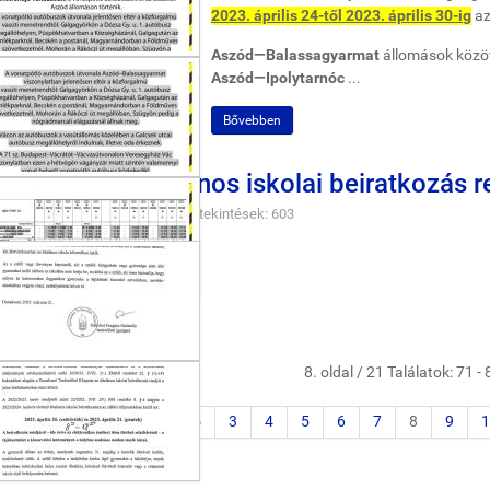
2023. április 24-től 2023. április 30-ig
a
Aszód—Balassagyarmat
állomások közö
Aszód—Ipolytarnóc
...
Bővebben
rdetmény - Általános iskolai beiratkozás r
2023-03-27
Hírek
Megtekintések: 603
8. oldal / 21 Találatok: 71 -
Első
Előző
3
4
5
6
7
8
9
1