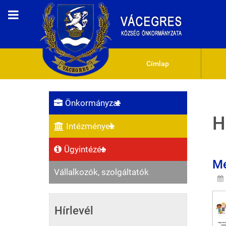
Címlap
Önkormányzat
H
Intézmények
Ügyintézés
Me
Vállalkozók, szolgáltatók
Hírlevél