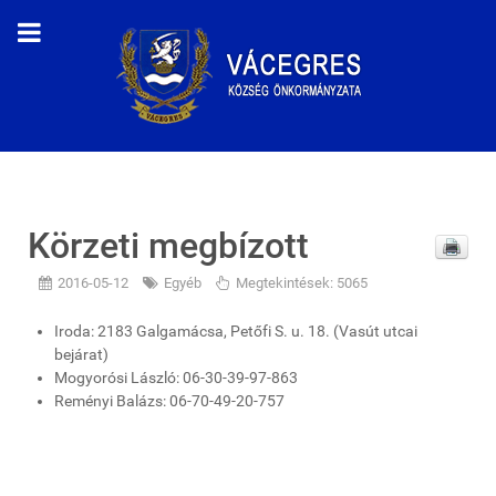
Körzeti megbízott
2016-05-12
Egyéb
Megtekintések: 5065
Iroda: 2183 Galgamácsa, Petőfi S. u. 18. (Vasút utcai
bejárat)
Mogyorósi László: 06-­30-­39-9­7-863
Reményi Balázs: 06-­70­-49-2­0-757