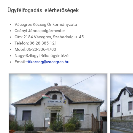
Ügyfélfogadás ­ elérhetőségek
Vácegres Község Önkormányzata
Csányi János polgármester
Cím: 2184 Vácegres, Szabadság u. 45.
Telefon: 06-28-­385-­121
Mobil: 06-20-336-4700
Nagy-Szilágyi Réka ügyintéző
E­mail:
titkarsag@vacegres.hu