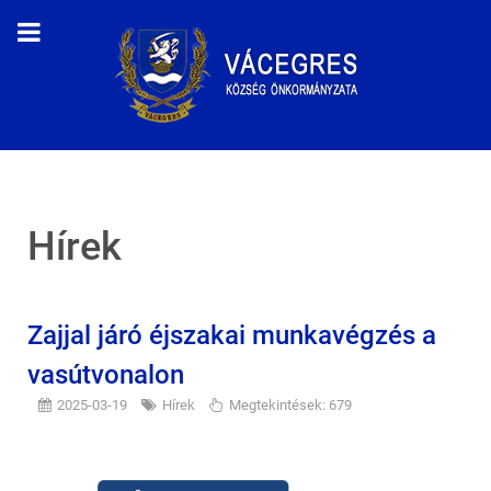
Hírek
Zajjal járó éjszakai munkavégzés a
vasútvonalon
2025-03-19
Hírek
Megtekintések: 679