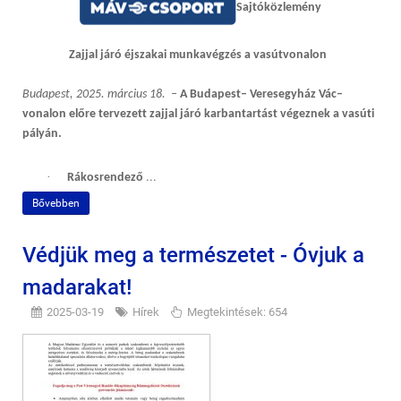
Sajtóközlemény
Zajjal járó éjszakai munkavégzés a
vasút
vonalon
Budapest, 2025. március 18. –
A Budapest– Veresegyház Vác–
vonalon
előre tervezett zajjal járó karbantartást végeznek a vasúti
pályán.
·
...
Rákosrendező
Bővebben
Védjük meg a természetet - Óvjuk a
madarakat!
2025-03-19
Hírek
Megtekintések: 654