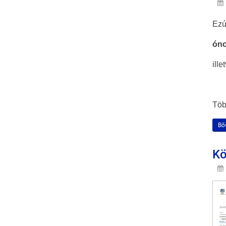
Ezú
óno
ille
Töb
Bő
Kö