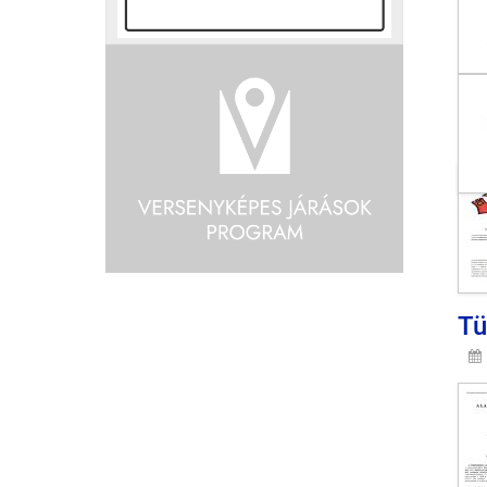
Óv
Tü