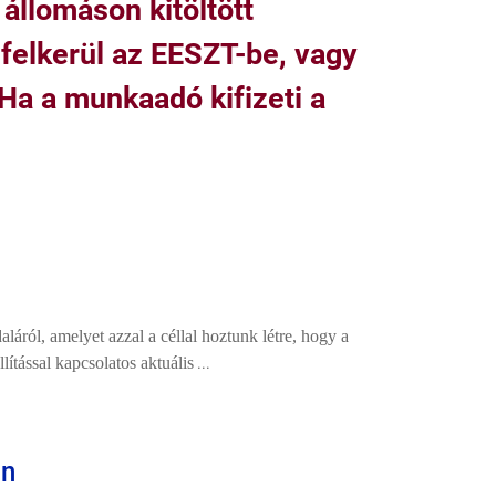
 állomáson kitöltött
 felkerül az EESZT-be, vagy
 Ha a munkaadó kifizeti a
áról, amelyet azzal a céllal hoztunk létre, hogy a
ítással kapcsolatos aktuális
...
an