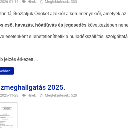
2026-01-14
Hírek
Megtekintések: 330
ton tájékoztatjuk Önöket azokról a körülményekről, amelyek az
s eső, havazás, hóátfúvás és jegesedés
következtében nehez
tve esetenként ellehetetleníthetik a hulladékszállítási szolgáltatá
...
b jelzés érkezett
vebben
zmeghallgatás 2025.
2025-11-28
Hírek
Megtekintések: 528