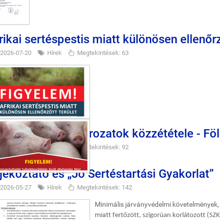
rikai sertéspestis miatt különösen ellenőrz
2026-07-20
Hírek
Megtekintések: 63
lisi Parkerdő határozatok közzététele - Fö
2026-07-08
Hírek
Megtekintések: 92
jékoztató és „Jó Sertéstartási Gyakorlat”
2026-05-27
Hírek
Megtekintések: 142
Minimális járványvédelmi követelmények, h
miatt
fertőzött, szigorúan korlátozott (SZK