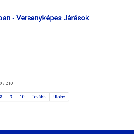
sban - Versenyképes Járások
10 / 210
8
9
10
Tovább
Utolsó