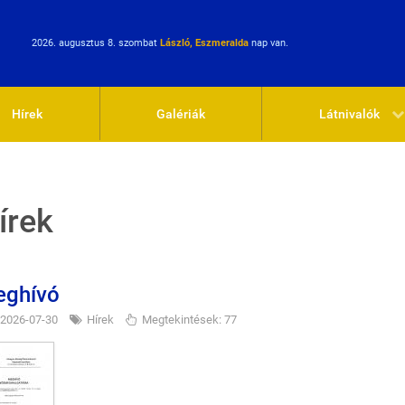
2026. augusztus 8. szombat
László, Eszmeralda
nap van.
Hírek
Galériák
Látnivalók
írek
ghívó
2026-07-30
Hírek
Megtekintések: 77