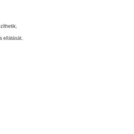
íthetik,
s ellátását.