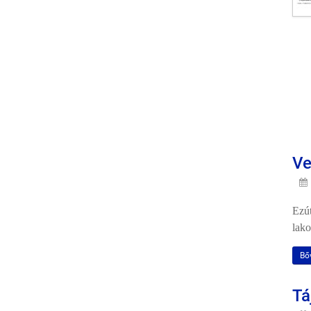
Ve
Ezút
lako
Bő
Tá