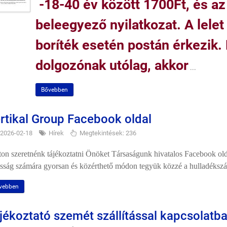
-18-40 év között 1700Ft, és az
beleegyező nyilatkozat. A lelet
boríték esetén postán érkezik.
dolgozónak utólag, akkor
...
Bővebben
rtikal Group Facebook oldal
2026-02-18
Hírek
Megtekintések: 236
on szeretnénk tájékoztatni Önöket Társaságunk hivatalos Facebook oldal
sság számára gyorsan és közérthető módon tegyük közzé a hulladékszáll
vebben
jékoztató szemét szállítással kapcsolatb