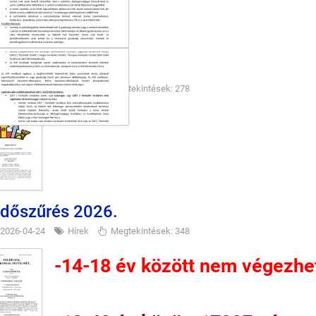
odi beíratkozás
2026-04-24
Hírek
Megtekintések: 278
dőszűrés 2026.
2026-04-24
Hírek
Megtekintések: 348
-14-18 év között nem végezhetj