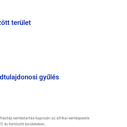
ött terület
ldtulajdonosi gyűlés
áztáji sertéstartás kapcsán az afrikai sertéspestis
T) és fertőzött területeken.