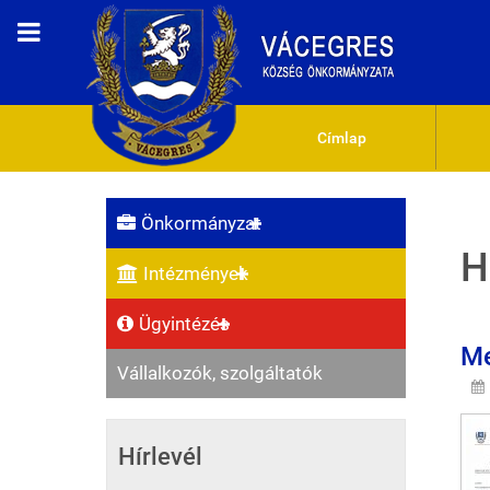
Címlap
Önkormányzat
H
Intézmények
Ügyintézés
Me
Vállalkozók, szolgáltatók
Hírlevél