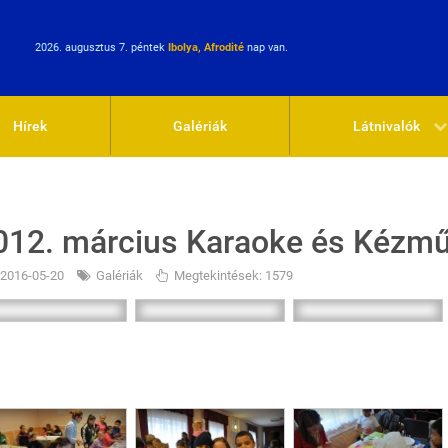
2026. augusztus 7. péntek
Ibolya, Afrodité
nap van.
Hírek
Galériák
Látnivalók
012. március Karaoke és Kézmű
2016-05-20
Galériák
Megtekintések: 1579