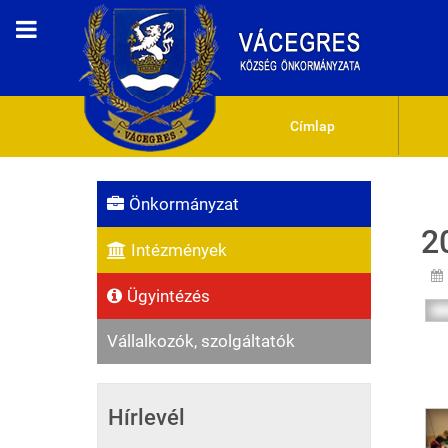
Címlap
Önkormányzat
2
Intézmények
Ügyintézés
Vállalkozók, szolgáltatók
Hírlevél