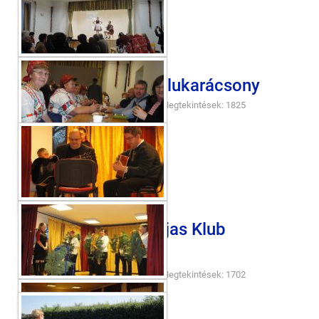
2013. december Falukarácsony
2016-06-21
Galériák
Megtekintések: 1825
2013. július Nyugdíjas Klub
Kirándulása
2016-06-21
Galériák
Megtekintések: 1702