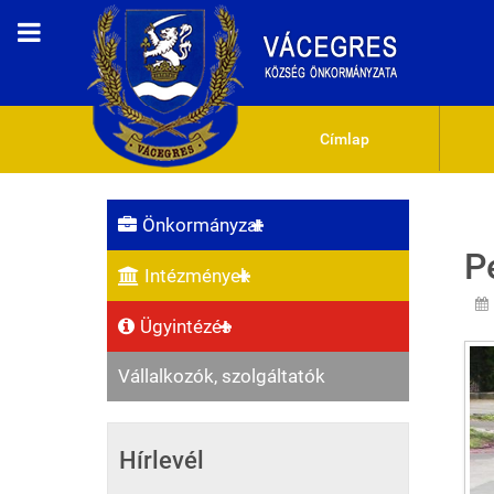
Címlap
Önkormányzat
P
Intézmények
Ügyintézés
Vállalkozók, szolgáltatók
Hírlevél