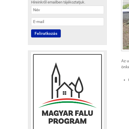
Híreinkről emailben tájékoztatjuk.
Az u
önké