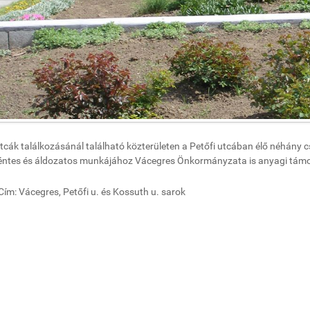
tcák találkozásánál található közterületen a Petőfi utcában élő néhány c
ntes és áldozatos munkájához Vácegres Önkormányzata is anyagi támog
Cím: Vácegres, Petőfi u. és Kossuth u. sarok