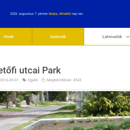
2026. augusztus 7. péntek
Ibolya, Afrodité
nap van.
Hírek
Galériák
Látnivalók
etőfi utcai Park
2016-05-01
Egyéb
Megtekintések: 4543