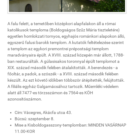
A falu felett, a temetőben középkori alapfalakon áll a római
katolikusok temploma (Boldogságos Szűz Mária tiszteletére)
egyetlen homlokzati tornyos, egyhajós románkori alapokon álló,
egyszerű falusi barokk templom. A kutatók feltételezése szerint
a templom az egykori premontrei prépostsági templom
maradványaira épült. A XVIII. század közepén már állott, 1788-
ban restaurálták. A gúlasisakos toronnyal épült templomot a
XIX. század második felében átalakították. A berendezés - a
főoltár, a padok, a szószék - a XVIII. század második felében
készült. Az ezt követő időkben többször átépítették, felújították.
A filiális egyház Galgamácsához tartozik. Műemléki védelem
alatt áll 7477-es törzsszámon és 7564-es KÖH
azonosítószámon.
Cím: Vácegres, Akácfa utca 43.
Búcsú: szeptember 8.
Mise a Kisboldogasszony-templomban: MINDEN VASÁRNAP
11.00-KOR