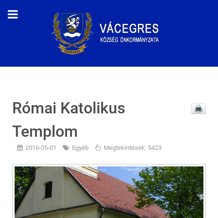
Római Katolikus
Templom
2016-05-01
Egyéb
Megtekintések: 5423