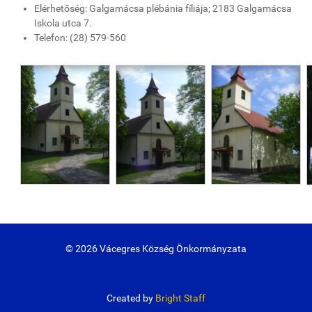
Elérhetőség: Galgamácsa plébánia fíliája; 2183 Galgamácsa
Iskola utca 7.
Telefon: (28) 579-560
© 2026 Vácegres Község Önkormányzata
Created by
Bright Staff