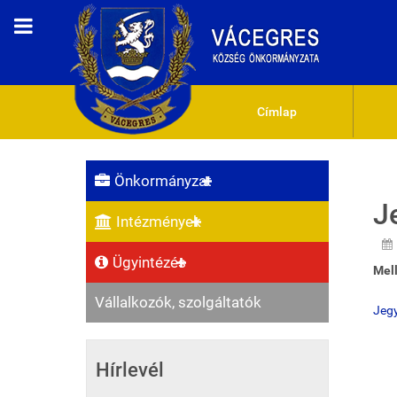
Címlap
Önkormányzat
J
Intézmények
Ügyintézés
Mell
Vállalkozók, szolgáltatók
Jeg
Hírlevél