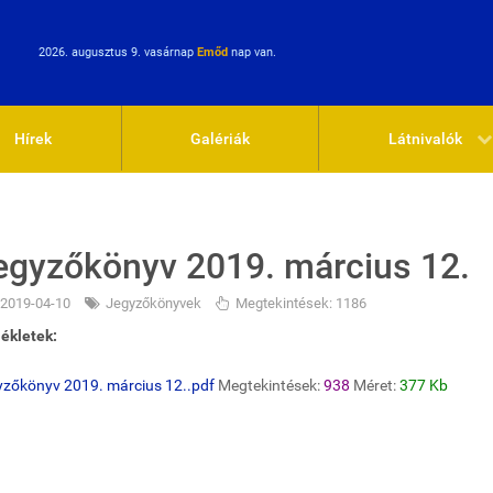
2026. augusztus 9. vasárnap
Emőd
nap van.
Hírek
Galériák
Látnivalók
egyzőkönyv 2019. március 12.
2019-04-10
Jegyzőkönyvek
Megtekintések: 1186
ékletek:
yzőkönyv 2019. március 12..pdf
Megtekintések:
938
Méret:
377 Kb