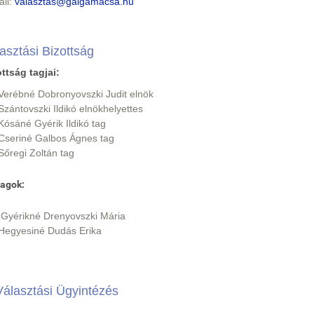
ail:
valasztas@galgamacsa.hu
asztási Bizottság
ttság tagjai:
Verébné Dobronyovszki Judit elnök
Szántovszki Ildikó elnökhelyettes
Kósáné Gyérik Ildikó tag
Cseriné Galbos Ágnes tag
Sőregi Zoltán tag
tagok:
Gyérikné Drenyovszki Mária
Hegyesiné Dudás Erika
Választási Ügyintézés