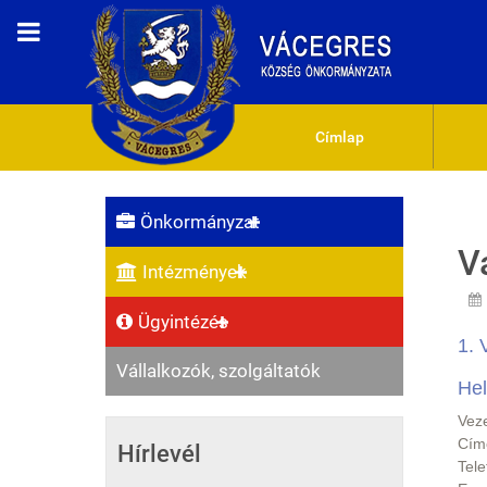
Címlap
Önkormányzat
V
Intézmények
Ügyintézés
1. 
Vállalkozók, szolgáltatók
Hel
Vez
Cím
Hírlevél
Tel