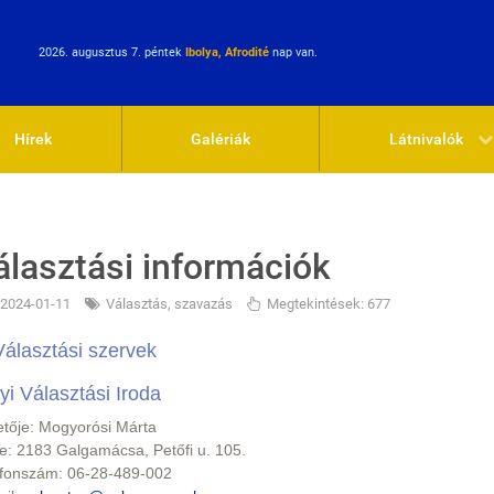
2026. augusztus 7. péntek
Ibolya, Afrodité
nap van.
Hírek
Galériák
Látnivalók
álasztási információk
2024-01-11
Választás, szavazás
Megtekintések: 677
Választási szervek
yi Választási Iroda
etője: Mogyorósi Márta
e: 2183 Galgamácsa, Petőfi u. 105.
efonszám: 06-28-489-002