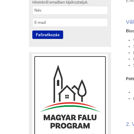
E-m
Híreinkről emailben tájékoztatjuk.
Vál
Bizo
Pót
2. 