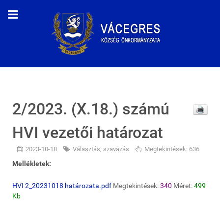
2/2023. (X.18.) számú
HVI vezetői határozat
2023-10-18
Választás, szavazás
Megtekintések: 636
Mellékletek:
HVI 2_20231018 határozata.pdf
Megtekintések:
340
Méret:
499
Kb