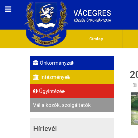
Címlap
Önkormányzat
2
Intézmények
Ügyintézés
Vállalkozók, szolgáltatók
Hírlevél