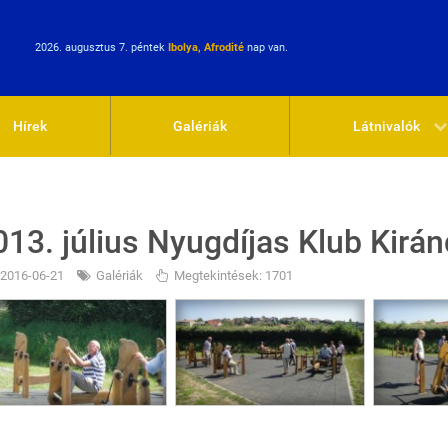
2026. augusztus 7. péntek
Ibolya, Afrodité
nap van.
Hírek
Galériák
Látnivalók
013. július Nyugdíjas Klub Kirá
2016-06-21
Galériák
Megtekintések: 1701