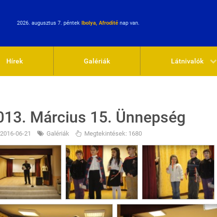
2026. augusztus 7. péntek
Ibolya, Afrodité
nap van.
Hírek
Galériák
Látnivalók
013. Március 15. Ünnepség
2016-06-21
Galériák
Megtekintések: 1680