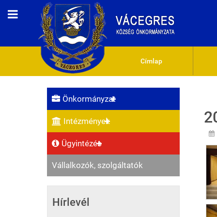
Címlap
Önkormányzat
2
Intézmények
Ügyintézés
Vállalkozók, szolgáltatók
Hírlevél