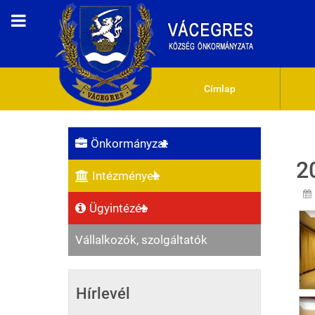
Címlap
Önkormányzat
2
Intézmények
Ügyintézés
Vállalkozók, szolgáltatók
Hírlevél