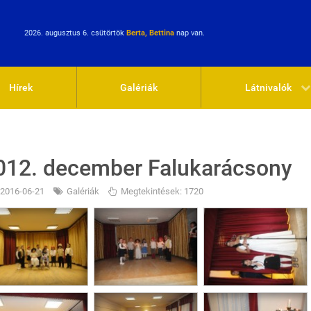
2026. augusztus 6. csütörtök
Berta, Bettina
nap van.
Hírek
Galériák
Látnivalók
012. december Falukarácsony
2016-06-21
Galériák
Megtekintések: 1720