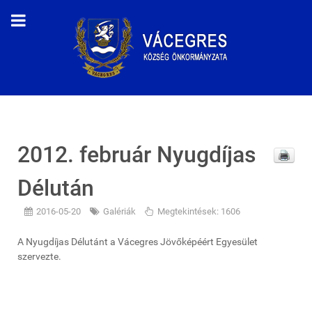
2012. február Nyugdíjas
Délután
2016-05-20
Galériák
Megtekintések: 1606
A Nyugdíjas Délutánt a Vácegres Jövőképéért Egyesület
szervezte.