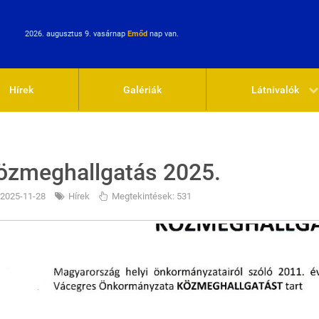
2026. augusztus 9. vasárnap
Emőd
nap van.
Hírek
Galériák
Látnivalók
özmeghallgatás 2025.
2025-11-28
Hírek
Megtekintések: 531