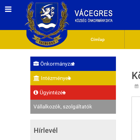
Címlap
Önkormányzat
K
Intézmények
Ügyintézés
Vállalkozók, szolgáltatók
Hírlevél